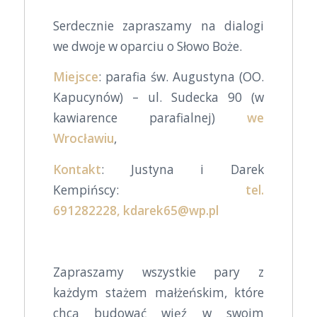
Serdecznie zapraszamy na dialogi
we dwoje w oparciu o Słowo Boże.
Miejsce
: parafia św. Augustyna (OO.
Kapucynów) – ul. Sudecka 90 (w
kawiarence parafialnej)
we
Wrocławiu
,
Kontakt
: Justyna i Darek
Kempińscy:
tel.
691282228, kdarek65@wp.pl
Zapraszamy wszystkie pary z
każdym stażem małżeńskim, które
chcą budować więź w swoim