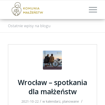
Ostatnie wpisy na blogu
Wrocław – spotkania
dla małżeństw
/
/
2021-10-22
w
kalendarz
,
planowane