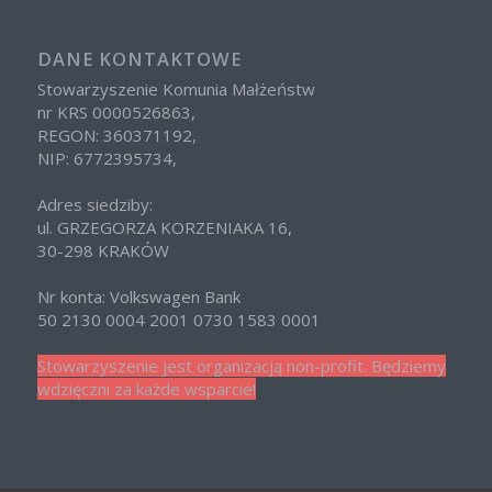
DANE KONTAKTOWE
Stowarzyszenie Komunia Małżeństw
nr KRS 0000526863,
REGON: 360371192,
NIP: 6772395734,
Adres siedziby:
ul. GRZEGORZA KORZENIAKA 16,
30-298 KRAKÓW
Nr konta: Volkswagen Bank
50 2130 0004 2001 0730 1583 0001
Stowarzyszenie jest organizacją non-profit. Będziemy
wdzięczni za każde wsparcie!