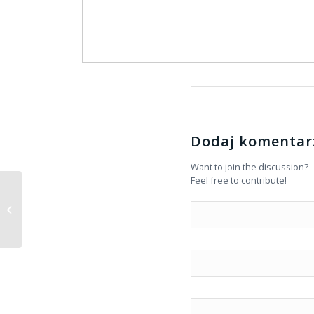
Dodaj komentar
Want to join the discussion?
Feel free to contribute!
Dom Rekolekcyjny Sióstr Świętej
Katarzyny