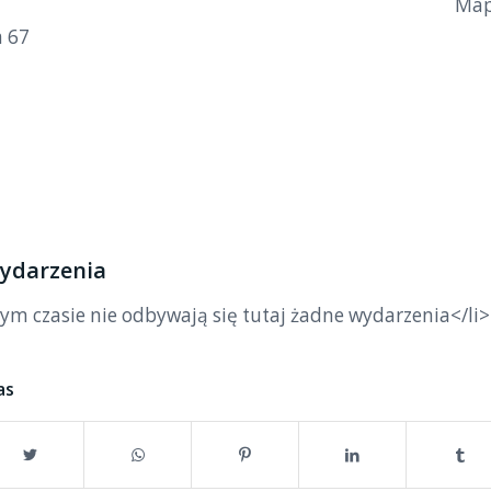
Map
 67
wydarzenia
zym czasie nie odbywają się tutaj żadne wydarzenia</li>
as