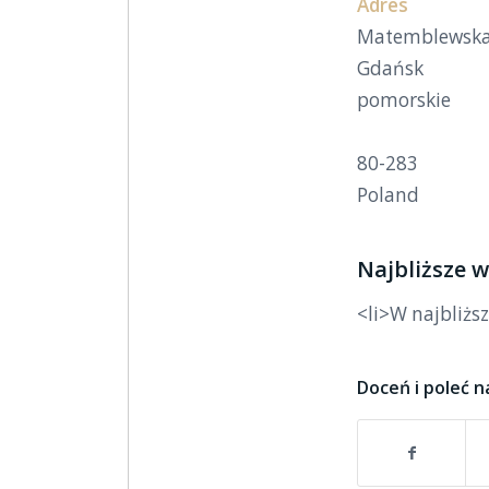
Adres
Matemblewska
Gdańsk
pomorskie
80-283
Poland
Najbliższe 
<li>W najbliżs
Doceń i poleć n