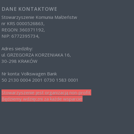
DANE KONTAKTOWE
Stowarzyszenie Komunia Małżeństw
nr KRS 0000526863,
REGON: 360371192,
NIP: 6772395734,
Adres siedziby:
ul. GRZEGORZA KORZENIAKA 16,
30-298 KRAKÓW
Nr konta: Volkswagen Bank
50 2130 0004 2001 0730 1583 0001
Stowarzyszenie jest organizacją non-profit.
Będziemy wdzięczni za każde wsparcie!