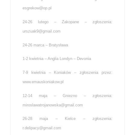
esgrekow@op.pl
24-26 lutego – Zakopane – zgłoszenia:
urszuak9@gmail.com
24-26 marca – Bratysława
1-2 kwietnia – Anglia Londyn – Devonia
7-9 kwietnia – Koniaków – zgłoszenia przez:
www.emauskoniakow.pl
12-14 maja – Gniezno – zgłoszenia:
miroslawatrojanowska@gmail.com
26-28 maja – Kielce – zgłoszenia:
r.delipacy@gmail.com