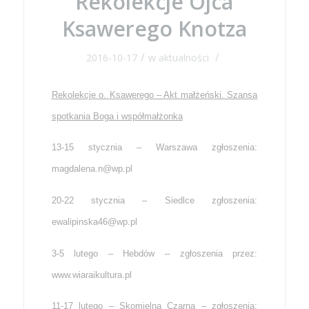
Rekolekcje Ojca
Ksawerego Knotza
/
/
2016-10-17
w
aktualności
Rekolekcje o. Ksawerego – Akt małżeński. Szansa
spotkania Boga i współmałżonka
13-15 stycznia – Warszawa zgłoszenia:
magdalena.n@wp.pl
20-22 stycznia – Siedlce zgłoszenia:
ewalipinska46@wp.pl
3-5 lutego – Hebdów – zgłoszenia przez:
www.wiaraikultura.pl
11-17 lutego – Skomielna Czarna – zgłoszenia: