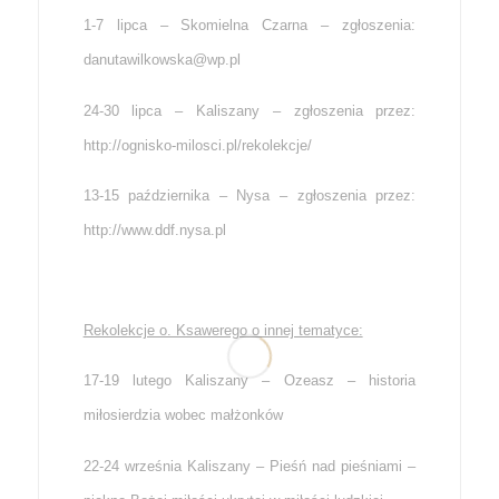
1-7 lipca – Skomielna Czarna – zgłoszenia:
danutawilkowska@wp.pl
24-30 lipca – Kaliszany – zgłoszenia przez:
http://ognisko-milosci.pl/rekolekcje/
13-15 października – Nysa – zgłoszenia przez:
http://www.ddf.nysa.pl
Rekolekcje o. Ksawerego o innej tematyce:
17-19 lutego Kaliszany – Ozeasz – historia
miłosierdzia wobec małżonków
22-24 września Kaliszany – Pieśń nad pieśniami –