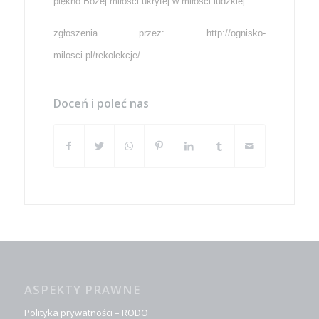
piękno Bożej miłości ukrytej w miłości ludzkiej
zgłoszenia przez: http://ognisko-
milosci.pl/rekolekcje/
Doceń i poleć nas
ASPEKTY PRAWNE
Polityka prywatności – RODO