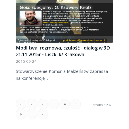
Modlitwa, rozmowa, czułość - dialog w 3D -
21.11.2015r - Liszki k/ Krakowa
2015-09-24
Stowarzyszenie Komunia Małżeństw zaprasza
na konferencję…
«
‹
2
3
4
5
Strona 4 z 6
6
›
»