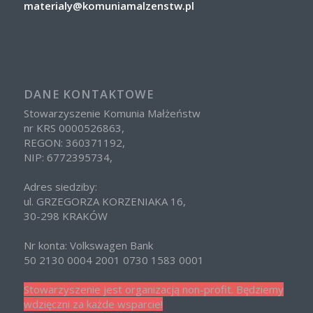
materialy@komuniamalzenstw.pl
DANE KONTAKTOWE
Stowarzyszenie Komunia Małżeństw
nr KRS 0000526863,
REGON: 360371192,
NIP: 6772395734,
Adres siedziby:
ul. GRZEGORZA KORZENIAKA 16,
30-298 KRAKÓW
Nr konta: Volkswagen Bank
50 2130 0004 2001 0730 1583 0001
Stowarzyszenie jest organizacją non-profit. Będziemy
wdzięczni za każde wsparcie!